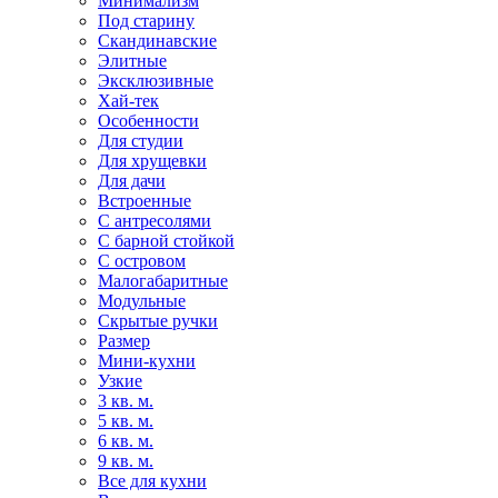
Минимализм
Под старину
Скандинавские
Элитные
Эксклюзивные
Хай-тек
Особенности
Для студии
Для хрущевки
Для дачи
Встроенные
С антресолями
С барной стойкой
С островом
Малогабаритные
Модульные
Скрытые ручки
Размер
Мини-кухни
Узкие
3 кв. м.
5 кв. м.
6 кв. м.
9 кв. м.
Все для кухни