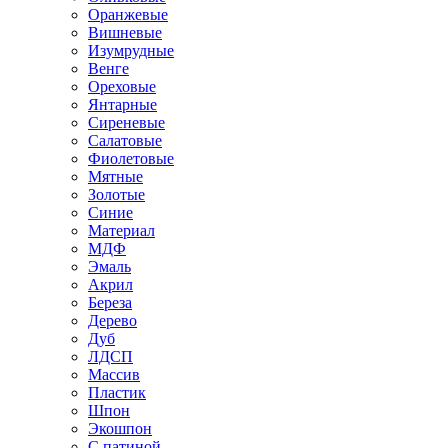
Оранжевые
Вишневые
Изумрудные
Венге
Ореховые
Янтарные
Сиреневые
Салатовые
Фиолетовые
Мятные
Золотые
Синие
Материал
МДФ
Эмаль
Акрил
Береза
Дерево
Дуб
ЛДСП
Массив
Пластик
Шпон
Экошпон
С патиной