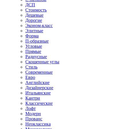
ДСП
Стоимость
Дешевые
Дорогие
Эконом-класс
Элитные
Форма
П-образные
Угловые
Прямые
Радиусные
Скошенные углы
Стиль
Современные
Евро
Английские
Дизайнерские
Итальянские
Кантри
Классические
Лофт
Модерн
Прованс
Неоклассика