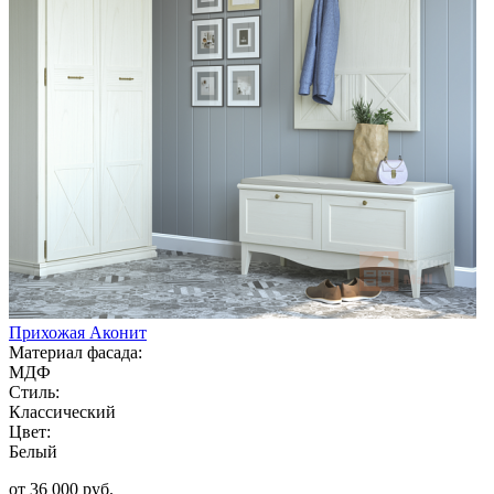
Прихожая Аконит
Материал фасада:
МДФ
Стиль:
Классический
Цвет:
Белый
от 36 000 руб.