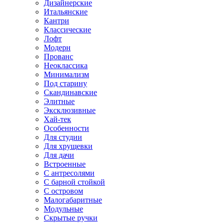
Дизайнерские
Итальянские
Кантри
Классические
Лофт
Модерн
Прованс
Неоклассика
Минимализм
Под старину
Скандинавские
Элитные
Эксклюзивные
Хай-тек
Особенности
Для студии
Для хрущевки
Для дачи
Встроенные
С антресолями
С барной стойкой
С островом
Малогабаритные
Модульные
Скрытые ручки