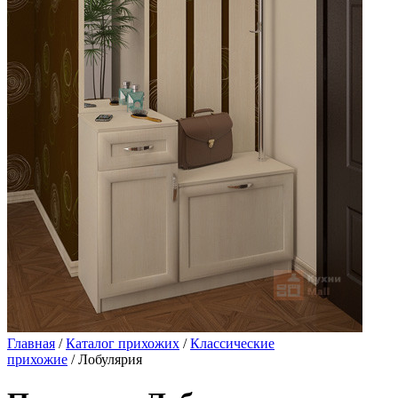
Главная
/
Каталог прихожих
/
Классические
прихожие
/ Лобулярия