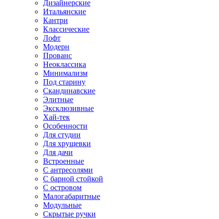
Дизайнерские
Итальянские
Кантри
Классические
Лофт
Модерн
Прованс
Неоклассика
Минимализм
Под старину
Скандинавские
Элитные
Эксклюзивные
Хай-тек
Особенности
Для студии
Для хрущевки
Для дачи
Встроенные
С антресолями
С барной стойкой
С островом
Малогабаритные
Модульные
Скрытые ручки