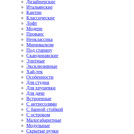
Дизайнерские
Итальянские
Кантри
Классические
Лофт
Модерн
Прованс
Неоклассика
Минимализм
Под старину
Скандинавские
Элитные
Эксклюзивные
Хай-тек
Особенности
Для студии
Для хрущевки
Для дачи
Встроенные
С антресолями
С барной стойкой
С островом
Малогабаритные
Модульные
Скрытые ручки