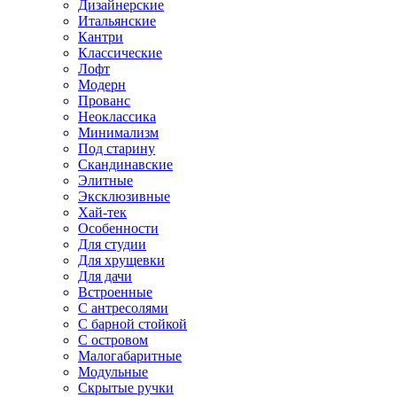
Дизайнерские
Итальянские
Кантри
Классические
Лофт
Модерн
Прованс
Неоклассика
Минимализм
Под старину
Скандинавские
Элитные
Эксклюзивные
Хай-тек
Особенности
Для студии
Для хрущевки
Для дачи
Встроенные
С антресолями
С барной стойкой
С островом
Малогабаритные
Модульные
Скрытые ручки