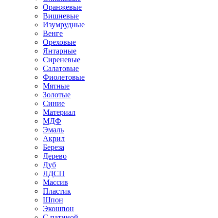
Оранжевые
Вишневые
Изумрудные
Венге
Ореховые
Янтарные
Сиреневые
Салатовые
Фиолетовые
Мятные
Золотые
Синие
Материал
МДФ
Эмаль
Акрил
Береза
Дерево
Дуб
ЛДСП
Массив
Пластик
Шпон
Экошпон
С патиной