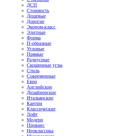
ДСП
Стоимость
Дешевые
Дорогие
Эконом-класс
Элитные
Форма
П-образные
Угловые
Прямые
Радиусные
Скошенные углы
Стиль
Современные
Евро
Английские
Дизайнерские
Итальянские
Кантри
Классические
Лофт
Модерн
Прованс
Неоклассика