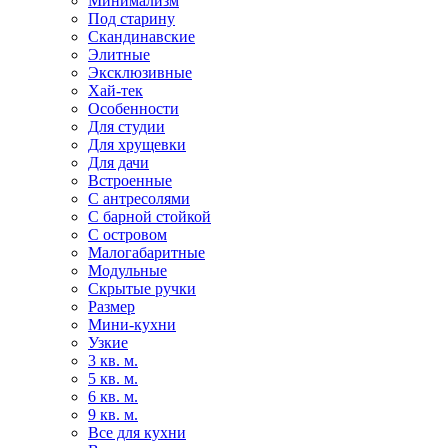
Минимализм
Под старину
Скандинавские
Элитные
Эксклюзивные
Хай-тек
Особенности
Для студии
Для хрущевки
Для дачи
Встроенные
С антресолями
С барной стойкой
С островом
Малогабаритные
Модульные
Скрытые ручки
Размер
Мини-кухни
Узкие
3 кв. м.
5 кв. м.
6 кв. м.
9 кв. м.
Все для кухни