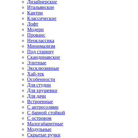
Дизайнерские
Итальянские
Кантри
Классические
Лофт
Модерн
Прованс
Неоклассика
Минимализм
Под старину
Скандинавские
Элитные
Эксклюзивные
Хай-тек
Особенности
Для студии
Для хрущевки
Для дачи
Встроенные
С антресолями
С барной стойкой
С островом
Малогабаритные
Модульные
Скрытые ручки