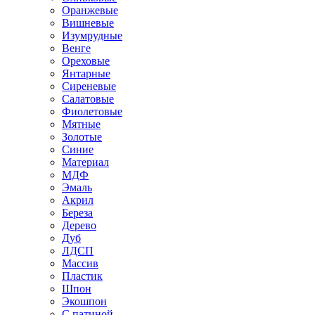
Оранжевые
Вишневые
Изумрудные
Венге
Ореховые
Янтарные
Сиреневые
Салатовые
Фиолетовые
Мятные
Золотые
Синие
Материал
МДФ
Эмаль
Акрил
Береза
Дерево
Дуб
ЛДСП
Массив
Пластик
Шпон
Экошпон
С патиной