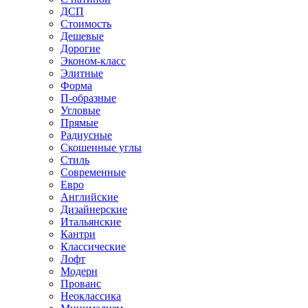
ДСП
Стоимость
Дешевые
Дорогие
Эконом-класс
Элитные
Форма
П-образные
Угловые
Прямые
Радиусные
Скошенные углы
Стиль
Современные
Евро
Английские
Дизайнерские
Итальянские
Кантри
Классические
Лофт
Модерн
Прованс
Неоклассика