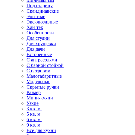
Минимализм
Под старину
Скандинавские
Элитные
Эксклюзивные
Хай-тек
Особенности
Для студии
Для хрущевки
Для дачи
Встроенные
С антресолями
С барной стойкой
С островом
Малогабаритные
Модульные
Скрытые ручки
Размер
Мини-кухни
Узкие
3 кв. м.
5 кв. м.
6 кв. м.
9 кв. м.
Все для кухни