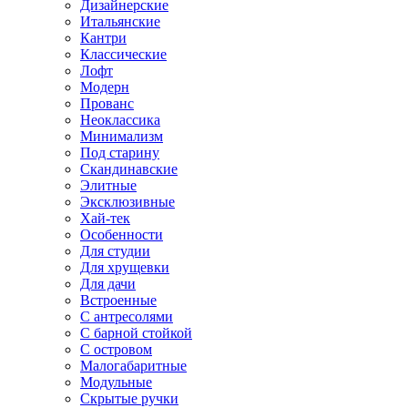
Дизайнерские
Итальянские
Кантри
Классические
Лофт
Модерн
Прованс
Неоклассика
Минимализм
Под старину
Скандинавские
Элитные
Эксклюзивные
Хай-тек
Особенности
Для студии
Для хрущевки
Для дачи
Встроенные
С антресолями
С барной стойкой
С островом
Малогабаритные
Модульные
Скрытые ручки