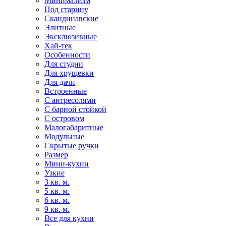
Минимализм
Под старину
Скандинавские
Элитные
Эксклюзивные
Хай-тек
Особенности
Для студии
Для хрущевки
Для дачи
Встроенные
С антресолями
С барной стойкой
С островом
Малогабаритные
Модульные
Скрытые ручки
Размер
Мини-кухни
Узкие
3 кв. м.
5 кв. м.
6 кв. м.
9 кв. м.
Все для кухни