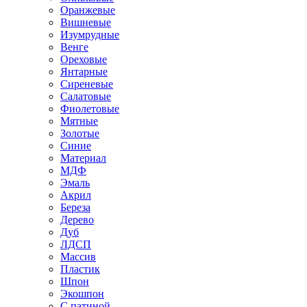
Оранжевые
Вишневые
Изумрудные
Венге
Ореховые
Янтарные
Сиреневые
Салатовые
Фиолетовые
Мятные
Золотые
Синие
Материал
МДФ
Эмаль
Акрил
Береза
Дерево
Дуб
ЛДСП
Массив
Пластик
Шпон
Экошпон
С патиной