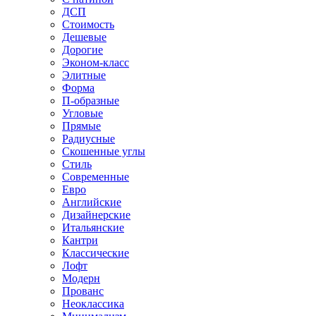
ДСП
Стоимость
Дешевые
Дорогие
Эконом-класс
Элитные
Форма
П-образные
Угловые
Прямые
Радиусные
Скошенные углы
Стиль
Современные
Евро
Английские
Дизайнерские
Итальянские
Кантри
Классические
Лофт
Модерн
Прованс
Неоклассика