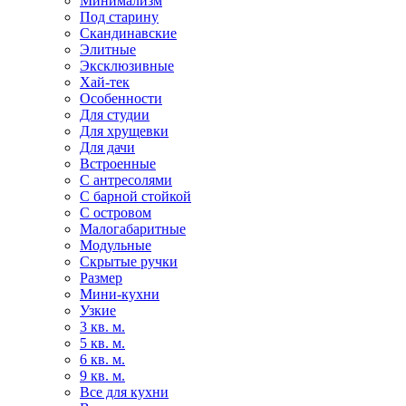
Минимализм
Под старину
Скандинавские
Элитные
Эксклюзивные
Хай-тек
Особенности
Для студии
Для хрущевки
Для дачи
Встроенные
С антресолями
С барной стойкой
С островом
Малогабаритные
Модульные
Скрытые ручки
Размер
Мини-кухни
Узкие
3 кв. м.
5 кв. м.
6 кв. м.
9 кв. м.
Все для кухни