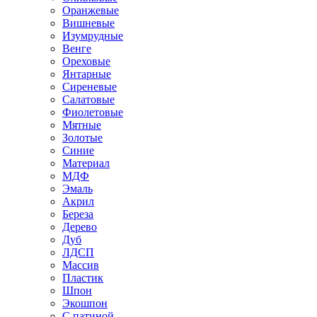
Оранжевые
Вишневые
Изумрудные
Венге
Ореховые
Янтарные
Сиреневые
Салатовые
Фиолетовые
Мятные
Золотые
Синие
Материал
МДФ
Эмаль
Акрил
Береза
Дерево
Дуб
ЛДСП
Массив
Пластик
Шпон
Экошпон
С патиной