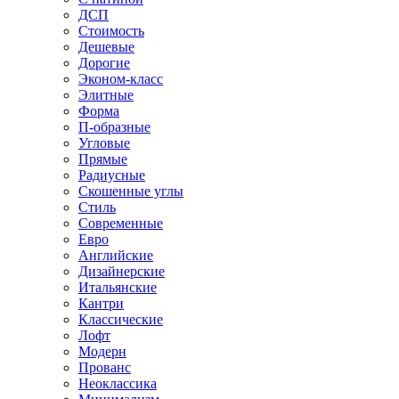
ДСП
Стоимость
Дешевые
Дорогие
Эконом-класс
Элитные
Форма
П-образные
Угловые
Прямые
Радиусные
Скошенные углы
Стиль
Современные
Евро
Английские
Дизайнерские
Итальянские
Кантри
Классические
Лофт
Модерн
Прованс
Неоклассика