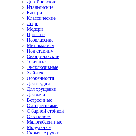
Дизайнерские
Итальянские
Кантри
Классические
Лофт
Модерн
Прованс
Неоклассика
Минимализм
Под старину
Скандинавские
Элитные
Эксклюзивные
Хай-тек
Особенности
Для студии
Для хрущевки
Для дачи
Встроенные
С антресолями
С барной стойкой
С островом
Малогабаритные
Модульные
Скрытые ручки