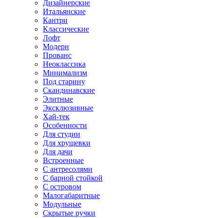
Дизайнерские
Итальянские
Кантри
Классические
Лофт
Модерн
Прованс
Неоклассика
Минимализм
Под старину
Скандинавские
Элитные
Эксклюзивные
Хай-тек
Особенности
Для студии
Для хрущевки
Для дачи
Встроенные
С антресолями
С барной стойкой
С островом
Малогабаритные
Модульные
Скрытые ручки