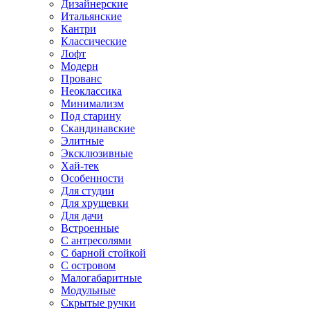
Дизайнерские
Итальянские
Кантри
Классические
Лофт
Модерн
Прованс
Неоклассика
Минимализм
Под старину
Скандинавские
Элитные
Эксклюзивные
Хай-тек
Особенности
Для студии
Для хрущевки
Для дачи
Встроенные
С антресолями
С барной стойкой
С островом
Малогабаритные
Модульные
Скрытые ручки