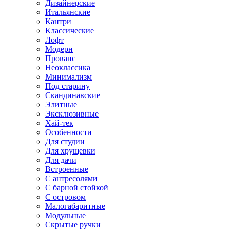
Дизайнерские
Итальянские
Кантри
Классические
Лофт
Модерн
Прованс
Неоклассика
Минимализм
Под старину
Скандинавские
Элитные
Эксклюзивные
Хай-тек
Особенности
Для студии
Для хрущевки
Для дачи
Встроенные
С антресолями
С барной стойкой
С островом
Малогабаритные
Модульные
Скрытые ручки