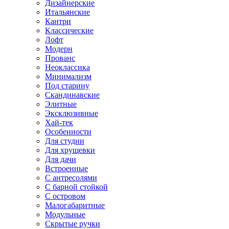
Дизайнерские
Итальянские
Кантри
Классические
Лофт
Модерн
Прованс
Неоклассика
Минимализм
Под старину
Скандинавские
Элитные
Эксклюзивные
Хай-тек
Особенности
Для студии
Для хрущевки
Для дачи
Встроенные
С антресолями
С барной стойкой
С островом
Малогабаритные
Модульные
Скрытые ручки