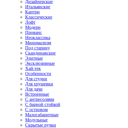
Дизайнерские
Итальянские
Кантри
Классические
Лофт
Модерн
Прованс
Неоклассика
Минимализм
Под старину
Скандинавские
Элитные
Эксклюзивные
Хай-тек
Особенности
Для студии
Для хрущевки
Для дачи
Встроенные
С антресолями
С барной стойкой
С островом
Малогабаритные
Модульные
Скрытые ручки