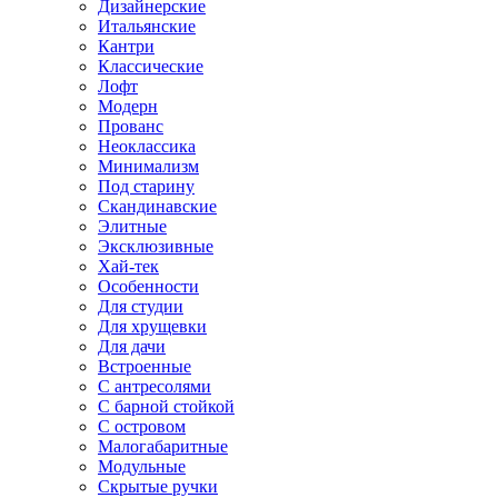
Дизайнерские
Итальянские
Кантри
Классические
Лофт
Модерн
Прованс
Неоклассика
Минимализм
Под старину
Скандинавские
Элитные
Эксклюзивные
Хай-тек
Особенности
Для студии
Для хрущевки
Для дачи
Встроенные
С антресолями
С барной стойкой
С островом
Малогабаритные
Модульные
Скрытые ручки