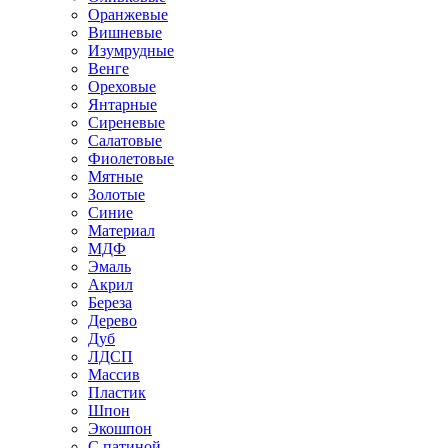
Оранжевые
Вишневые
Изумрудные
Венге
Ореховые
Янтарные
Сиреневые
Салатовые
Фиолетовые
Мятные
Золотые
Синие
Материал
МДФ
Эмаль
Акрил
Береза
Дерево
Дуб
ЛДСП
Массив
Пластик
Шпон
Экошпон
С патиной