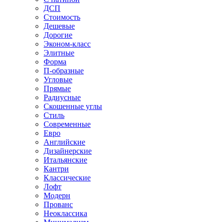
ДСП
Стоимость
Дешевые
Дорогие
Эконом-класс
Элитные
Форма
П-образные
Угловые
Прямые
Радиусные
Скошенные углы
Стиль
Современные
Евро
Английские
Дизайнерские
Итальянские
Кантри
Классические
Лофт
Модерн
Прованс
Неоклассика