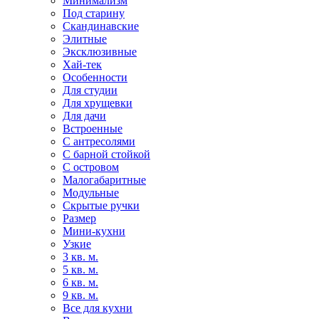
Минимализм
Под старину
Скандинавские
Элитные
Эксклюзивные
Хай-тек
Особенности
Для студии
Для хрущевки
Для дачи
Встроенные
С антресолями
С барной стойкой
С островом
Малогабаритные
Модульные
Скрытые ручки
Размер
Мини-кухни
Узкие
3 кв. м.
5 кв. м.
6 кв. м.
9 кв. м.
Все для кухни