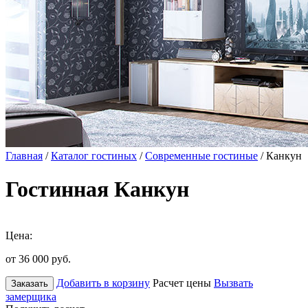
Главная
/
Каталог гостиных
/
Современные гостиные
/ Канкун
Гостинная Канкун
Цена:
от 36 000
руб.
Добавить в корзину
Расчет цены
Вызвать
Заказать
замерщика