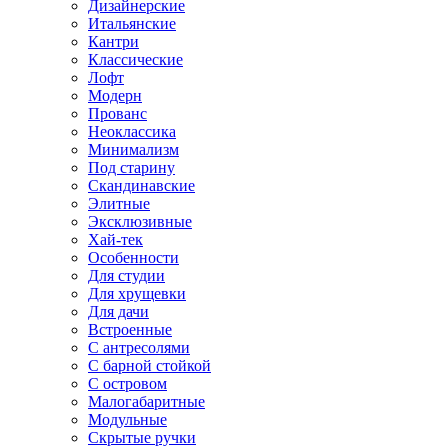
Дизайнерские
Итальянские
Кантри
Классические
Лофт
Модерн
Прованс
Неоклассика
Минимализм
Под старину
Скандинавские
Элитные
Эксклюзивные
Хай-тек
Особенности
Для студии
Для хрущевки
Для дачи
Встроенные
С антресолями
С барной стойкой
С островом
Малогабаритные
Модульные
Скрытые ручки