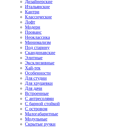
Дизайнерские
Итальянские
Кантри
Классические
Лофт
Модерн
Прованс
Неоклассика
Минимализм
Под старину
Скандинавские
Элитные
Эксклюзивные
Хай-тек
Особенности
Для студии
Для хрущевки
Для дачи
Встроенные
С антресолями
С барной стойкой
С островом
Малогабаритные
Модульные
Скрытые ручки