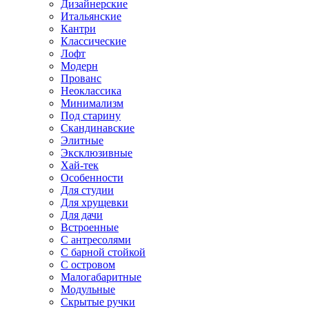
Дизайнерские
Итальянские
Кантри
Классические
Лофт
Модерн
Прованс
Неоклассика
Минимализм
Под старину
Скандинавские
Элитные
Эксклюзивные
Хай-тек
Особенности
Для студии
Для хрущевки
Для дачи
Встроенные
С антресолями
С барной стойкой
С островом
Малогабаритные
Модульные
Скрытые ручки