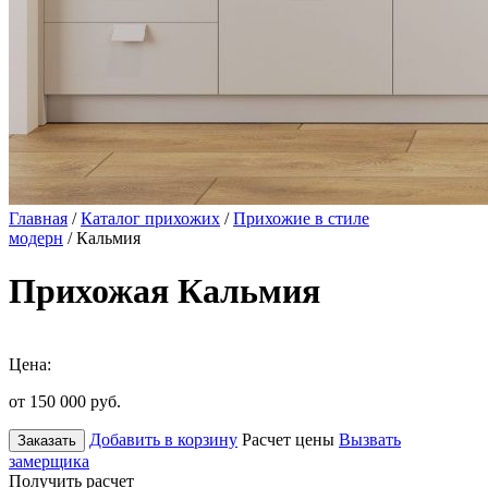
Главная
/
Каталог прихожих
/
Прихожие в стиле
модерн
/ Кальмия
Прихожая Кальмия
Цена:
от 150 000
руб.
Добавить в корзину
Расчет цены
Вызвать
Заказать
замерщика
Получить расчет