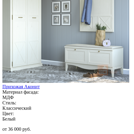
Прихожая Аконит
Материал фасада:
МДФ
Стиль:
Классический
Цвет:
Белый
от 36 000 руб.