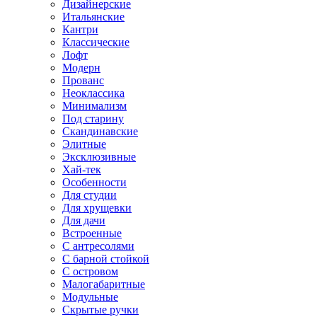
Дизайнерские
Итальянские
Кантри
Классические
Лофт
Модерн
Прованс
Неоклассика
Минимализм
Под старину
Скандинавские
Элитные
Эксклюзивные
Хай-тек
Особенности
Для студии
Для хрущевки
Для дачи
Встроенные
С антресолями
С барной стойкой
С островом
Малогабаритные
Модульные
Скрытые ручки