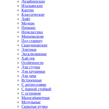
Дизайнерские
Итальянские
Кантри
Классические
Лофт
Модерн
Прованс
Неоклассика
Минимализм
Под старину
Скандинавские
Элитные
Эксклюзивные
Хай-тек
Особенности
Для студии
Для хрущевки
Для дачи
Встроенные
С антресолями
С барной стойкой
С островом
Малогабаритные
Модульные
Скрытые ручки