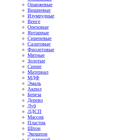
Оранжевые
Вишневые
Изумрудные
Венге
Ореховые
Янтарные
Сиреневые
Салатовые
Фиолетовые
Мятные
Золотые
Синие
Материал
МДФ
Эмаль
Акрил
Береза
Дерево
Дуб
ЛДСП
Массив
Пластик
Шпон
Экошпон
С патиной