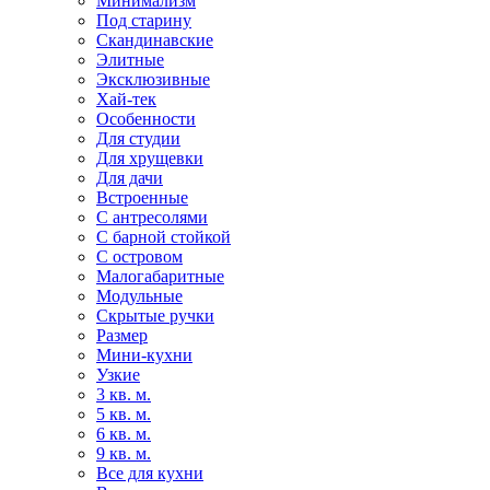
Минимализм
Под старину
Скандинавские
Элитные
Эксклюзивные
Хай-тек
Особенности
Для студии
Для хрущевки
Для дачи
Встроенные
С антресолями
С барной стойкой
С островом
Малогабаритные
Модульные
Скрытые ручки
Размер
Мини-кухни
Узкие
3 кв. м.
5 кв. м.
6 кв. м.
9 кв. м.
Все для кухни