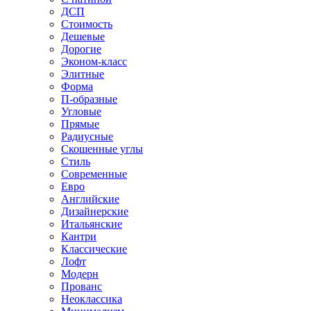
ДСП
Стоимость
Дешевые
Дорогие
Эконом-класс
Элитные
Форма
П-образные
Угловые
Прямые
Радиусные
Скошенные углы
Стиль
Современные
Евро
Английские
Дизайнерские
Итальянские
Кантри
Классические
Лофт
Модерн
Прованс
Неоклассика