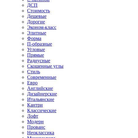
ДСП
Стоимость
Дешевые
Дорогие
Эконом-класс
Элитные
Форма
П-образные
Угловые
Прямые
Радиусные
Скошенные углы
Стиль
Современные
Евро
Английские
Дизайнерские
Итальянские
Кантри
Классические
Лофт
Модерн
Прованс
Неоклассика