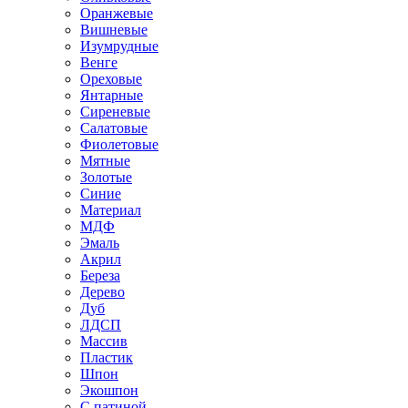
Оранжевые
Вишневые
Изумрудные
Венге
Ореховые
Янтарные
Сиреневые
Салатовые
Фиолетовые
Мятные
Золотые
Синие
Материал
МДФ
Эмаль
Акрил
Береза
Дерево
Дуб
ЛДСП
Массив
Пластик
Шпон
Экошпон
С патиной