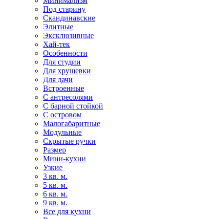
Минимализм
Под старину
Скандинавские
Элитные
Эксклюзивные
Хай-тек
Особенности
Для студии
Для хрущевки
Для дачи
Встроенные
С антресолями
С барной стойкой
С островом
Малогабаритные
Модульные
Скрытые ручки
Размер
Мини-кухни
Узкие
3 кв. м.
5 кв. м.
6 кв. м.
9 кв. м.
Все для кухни