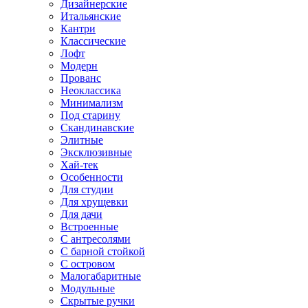
Дизайнерские
Итальянские
Кантри
Классические
Лофт
Модерн
Прованс
Неоклассика
Минимализм
Под старину
Скандинавские
Элитные
Эксклюзивные
Хай-тек
Особенности
Для студии
Для хрущевки
Для дачи
Встроенные
С антресолями
С барной стойкой
С островом
Малогабаритные
Модульные
Скрытые ручки