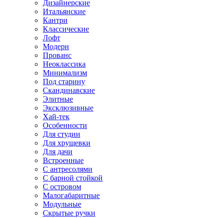
Дизайнерские
Итальянские
Кантри
Классические
Лофт
Модерн
Прованс
Неоклассика
Минимализм
Под старину
Скандинавские
Элитные
Эксклюзивные
Хай-тек
Особенности
Для студии
Для хрущевки
Для дачи
Встроенные
С антресолями
С барной стойкой
С островом
Малогабаритные
Модульные
Скрытые ручки