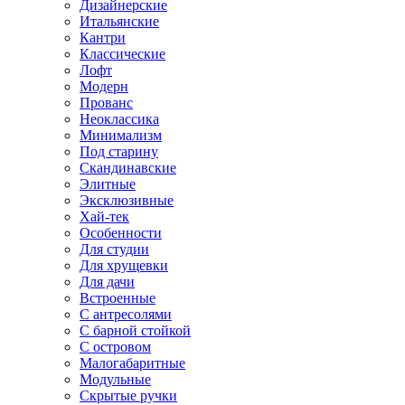
Дизайнерские
Итальянские
Кантри
Классические
Лофт
Модерн
Прованс
Неоклассика
Минимализм
Под старину
Скандинавские
Элитные
Эксклюзивные
Хай-тек
Особенности
Для студии
Для хрущевки
Для дачи
Встроенные
С антресолями
С барной стойкой
С островом
Малогабаритные
Модульные
Скрытые ручки