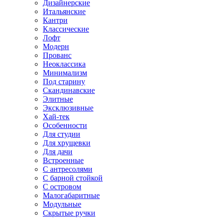
Дизайнерские
Итальянские
Кантри
Классические
Лофт
Модерн
Прованс
Неоклассика
Минимализм
Под старину
Скандинавские
Элитные
Эксклюзивные
Хай-тек
Особенности
Для студии
Для хрущевки
Для дачи
Встроенные
С антресолями
С барной стойкой
С островом
Малогабаритные
Модульные
Скрытые ручки