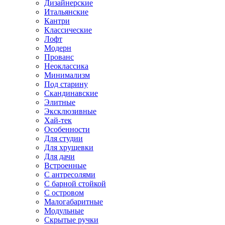
Дизайнерские
Итальянские
Кантри
Классические
Лофт
Модерн
Прованс
Неоклассика
Минимализм
Под старину
Скандинавские
Элитные
Эксклюзивные
Хай-тек
Особенности
Для студии
Для хрущевки
Для дачи
Встроенные
С антресолями
С барной стойкой
С островом
Малогабаритные
Модульные
Скрытые ручки