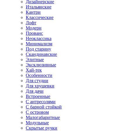
Дизайнерские
Итальянские
Кантри
Классические
Лофт
Модерн
Прованс
Неоклассика
Минимализм
Под старину
Скандинавские
Элитные
Эксклюзивные
Хай-тек
Особенности
Для студии
Для хрущевки
Для дачи
Встроенные
С антресолями
С барной стойкой
С островом
Малогабаритные
Модульные
Скрытые ручки