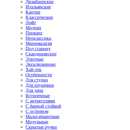
Дизайнерские
Итальянские
Кантри
Классические
Лофт
Модерн
Прованс
Неоклассика
Минимализм
Под старину
Скандинавские
Элитные
Эксклюзивные
Хай-тек
Особенности
Для студии
Для хрущевки
Для дачи
Встроенные
С антресолями
С барной стойкой
С островом
Малогабаритные
Модульные
Скрытые ручки