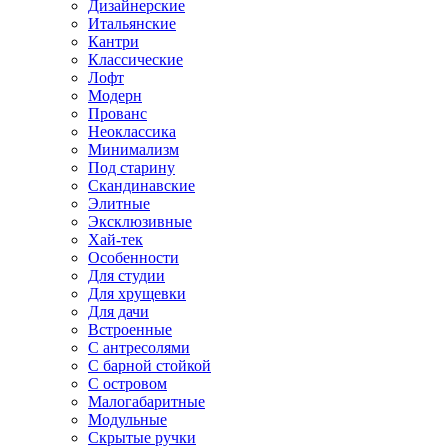
Дизайнерские
Итальянские
Кантри
Классические
Лофт
Модерн
Прованс
Неоклассика
Минимализм
Под старину
Скандинавские
Элитные
Эксклюзивные
Хай-тек
Особенности
Для студии
Для хрущевки
Для дачи
Встроенные
С антресолями
С барной стойкой
С островом
Малогабаритные
Модульные
Скрытые ручки