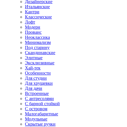
Дизайнерские
Итальянские
Кантри
Классические
Лофт
Модерн
Прованс
Неоклассика
Минимализм
Под старину
Скандинавские
Элитные
Эксклюзивные
Хай-тек
Особенности
Для студии
Для хрущевки
Для дачи
Встроенные
С антресолями
С барной стойкой
С островом
Малогабаритные
Модульные
Скрытые ручки