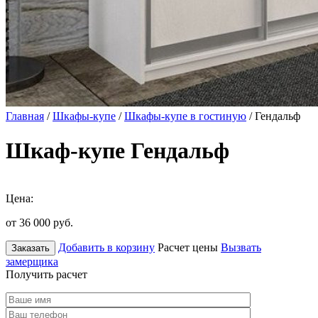
Главная
/
Шкафы-купе
/
Шкафы-купе в гостиную
/ Гендальф
Шкаф-купе Гендальф
Цена:
от 36 000
руб.
Добавить в корзину
Расчет цены
Вызвать
Заказать
замерщика
Получить расчет