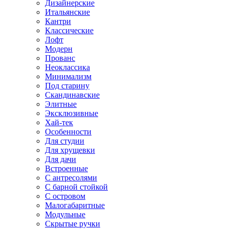
Дизайнерские
Итальянские
Кантри
Классические
Лофт
Модерн
Прованс
Неоклассика
Минимализм
Под старину
Скандинавские
Элитные
Эксклюзивные
Хай-тек
Особенности
Для студии
Для хрущевки
Для дачи
Встроенные
С антресолями
С барной стойкой
С островом
Малогабаритные
Модульные
Скрытые ручки