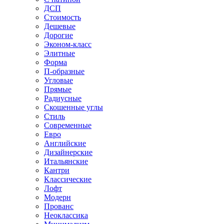
ДСП
Стоимость
Дешевые
Дорогие
Эконом-класс
Элитные
Форма
П-образные
Угловые
Прямые
Радиусные
Скошенные углы
Стиль
Современные
Евро
Английские
Дизайнерские
Итальянские
Кантри
Классические
Лофт
Модерн
Прованс
Неоклассика