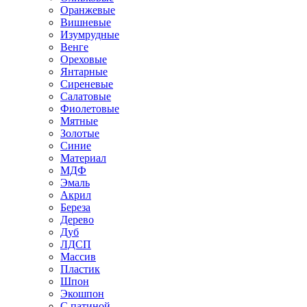
Оранжевые
Вишневые
Изумрудные
Венге
Ореховые
Янтарные
Сиреневые
Салатовые
Фиолетовые
Мятные
Золотые
Синие
Материал
МДФ
Эмаль
Акрил
Береза
Дерево
Дуб
ЛДСП
Массив
Пластик
Шпон
Экошпон
С патиной