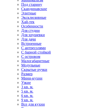
Минимализм
Под старину
Скандинавские
Элитные
Эксклюзивные
Хай-тек
Особенности
Для студии
Для хрущевки
Для дачи
Встроенные
С антресолями
С барной стойкой
С островом
Малогабаритные
Модульные
Скрытые ручки
Размер
Мини-кухни
Узкие
3 кв. м.
5 кв. м.
6 кв. м.
9 кв. м.
Все для кухни