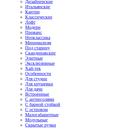
Дизайнерские
Итальянские
Кантри
Классические
Лофт
Модерн
Прованс
Неоклассика
Минимализм
Под старину
Скандинавские
Элитные
Эксклюзивные
Хай-тек
Особенности
Для студии
Для хрущевки
Для дачи
Встроенные
С антресолями
С барной стойкой
С островом
Малогабаритные
Модульные
Скрытые ручки