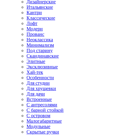
Дизайнерские
Итальянские
Кантри
Классические
Лофт
Модерн
Прованс
Неоклассика
Минимализм
Под старину
Скандинавские
Элитные
Эксклюзивные
Хай-тек
Особенности
Для студии
Для хрущевки
Для дачи
Встроенные
С антресолями
С барной стойкой
С островом
Малогабаритные
Модульные
Скрытые ручки