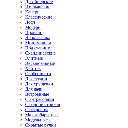
Дизайнерские
Итальянские
Кантри
Классические
Лофт
Модерн
Прованс
Неоклассика
Минимализм
Под старину
Скандинавские
Элитные
Эксклюзивные
Хай-тек
Особенности
Для студии
Для хрущевки
Для дачи
Встроенные
С антресолями
С барной стойкой
С островом
Малогабаритные
Модульные
Скрытые ручки