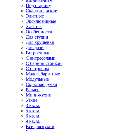
Минимализм
Под старину
Скандинавские
Элитные
Эксклюзивные
Хай-тек
Особенности
Для студии
Для хрущевки
Для дачи
Встроенные
С антресолями
С барной стойкой
С островом
Малогабаритные
Модульные
Скрытые ручки
Размер
Мини-кухни
Узкие
3 кв. м.
5 кв. м.
6 кв. м.
9 кв. м.
Все для кухни