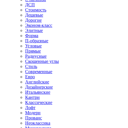
ДСП
Стоимость
Дешевые
Дорогие
Эконом-класс
Элитные
Форма
П-образные
Угловые
Прямые
Радиусные
Скошенные углы
Стиль
Современные
Евро
Английские
Дизайнерские
Итальянские
Кантри
Классические
Лофт
Модерн
Прованс
Неоклассика