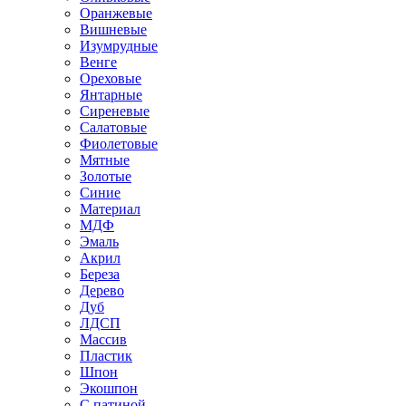
Оранжевые
Вишневые
Изумрудные
Венге
Ореховые
Янтарные
Сиреневые
Салатовые
Фиолетовые
Мятные
Золотые
Синие
Материал
МДФ
Эмаль
Акрил
Береза
Дерево
Дуб
ЛДСП
Массив
Пластик
Шпон
Экошпон
С патиной