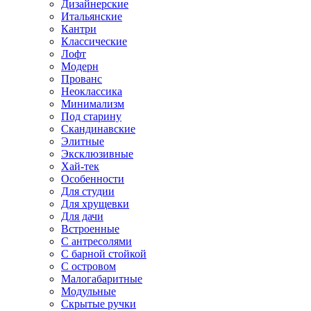
Дизайнерские
Итальянские
Кантри
Классические
Лофт
Модерн
Прованс
Неоклассика
Минимализм
Под старину
Скандинавские
Элитные
Эксклюзивные
Хай-тек
Особенности
Для студии
Для хрущевки
Для дачи
Встроенные
С антресолями
С барной стойкой
С островом
Малогабаритные
Модульные
Скрытые ручки