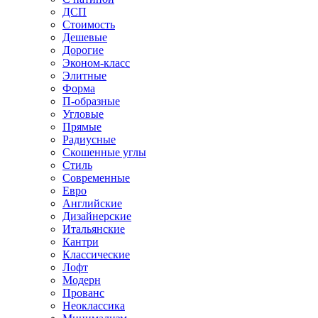
ДСП
Стоимость
Дешевые
Дорогие
Эконом-класс
Элитные
Форма
П-образные
Угловые
Прямые
Радиусные
Скошенные углы
Стиль
Современные
Евро
Английские
Дизайнерские
Итальянские
Кантри
Классические
Лофт
Модерн
Прованс
Неоклассика