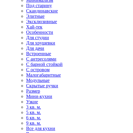
Минимализм
Под старину
Скандинавские
Элитные
Эксклюзивные
Хай-тек
Особенности
Для студии
Для хрущевки
Для дачи
Встроенные
С антресолями
С барной стойкой
С островом
Малогабаритные
Модульные
Скрытые ручки
Размер
Мини-кухни
Узкие
3 кв. м.
5 кв. м.
6 кв. м.
9 кв. м.
Все для кухни