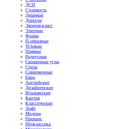
ДСП
Стоимость
Дешевые
Дорогие
Эконом-класс
Элитные
Форма
П-образные
Угловые
Прямые
Радиусные
Скошенные углы
Стиль
Современные
Евро
Английские
Дизайнерские
Итальянские
Кантри
Классические
Лофт
Модерн
Прованс
Неоклассика