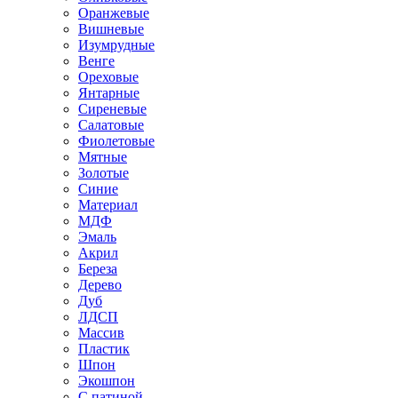
Оранжевые
Вишневые
Изумрудные
Венге
Ореховые
Янтарные
Сиреневые
Салатовые
Фиолетовые
Мятные
Золотые
Синие
Материал
МДФ
Эмаль
Акрил
Береза
Дерево
Дуб
ЛДСП
Массив
Пластик
Шпон
Экошпон
С патиной