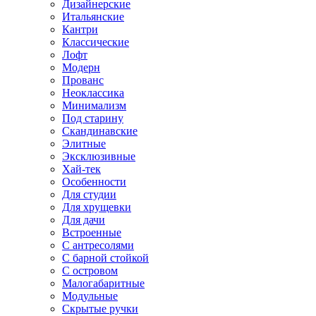
Дизайнерские
Итальянские
Кантри
Классические
Лофт
Модерн
Прованс
Неоклассика
Минимализм
Под старину
Скандинавские
Элитные
Эксклюзивные
Хай-тек
Особенности
Для студии
Для хрущевки
Для дачи
Встроенные
С антресолями
С барной стойкой
С островом
Малогабаритные
Модульные
Скрытые ручки