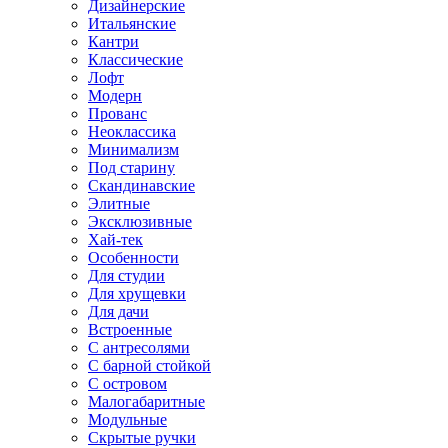
Дизайнерские
Итальянские
Кантри
Классические
Лофт
Модерн
Прованс
Неоклассика
Минимализм
Под старину
Скандинавские
Элитные
Эксклюзивные
Хай-тек
Особенности
Для студии
Для хрущевки
Для дачи
Встроенные
С антресолями
С барной стойкой
С островом
Малогабаритные
Модульные
Скрытые ручки