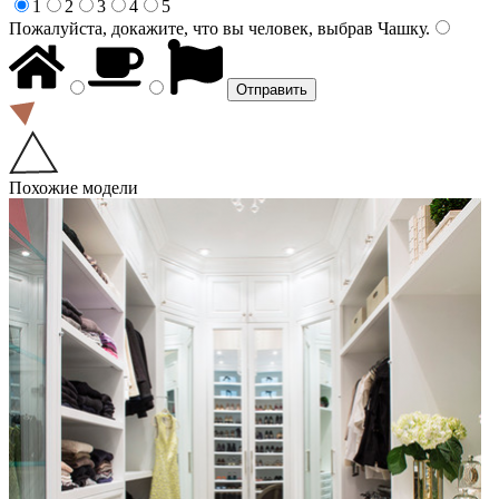
1
2
3
4
5
Пожалуйста, докажите, что вы человек, выбрав
Чашку
.
Похожие модели