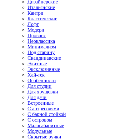
Дизайнерские
Итальянские
Кантри
Классические
Лофт
Модерн
Прованс
Неоклассика
Минимализм
Под старину
Скандинавские
Элитные
Эксклюзивные
Хай-тек
Особенности
Для студии
Для хрущевки
Для дачи
Встроенные
С антресолями
С барной стойкой
С островом
Малогабаритные
Модульные
Скрытые ручки