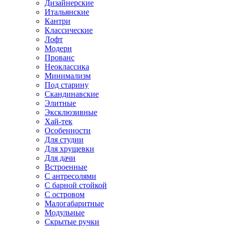
Дизайнерские
Итальянские
Кантри
Классические
Лофт
Модерн
Прованс
Неоклассика
Минимализм
Под старину
Скандинавские
Элитные
Эксклюзивные
Хай-тек
Особенности
Для студии
Для хрущевки
Для дачи
Встроенные
С антресолями
С барной стойкой
С островом
Малогабаритные
Модульные
Скрытые ручки