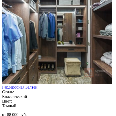
Гардеробная Балтей
Стиль:
Классический
Цвет:
Темный
от 88 000 руб.