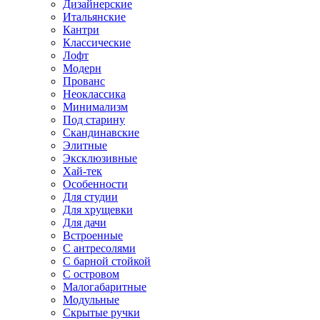
Дизайнерские
Итальянские
Кантри
Классические
Лофт
Модерн
Прованс
Неоклассика
Минимализм
Под старину
Скандинавские
Элитные
Эксклюзивные
Хай-тек
Особенности
Для студии
Для хрущевки
Для дачи
Встроенные
С антресолями
С барной стойкой
С островом
Малогабаритные
Модульные
Скрытые ручки